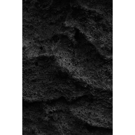
FOUND
Parece que el
volcán ha
entrado en
erupción y la
página que
buscas ha
quedado
sepultada por la
lava.