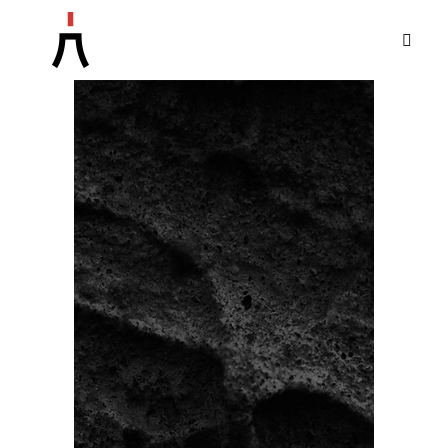
404
–
PAGE
NOT